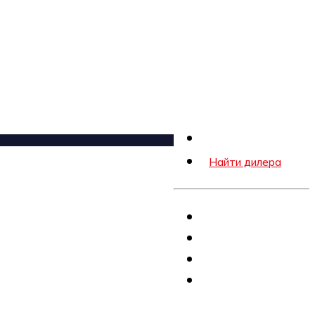
Новости
Найти дилера
Снегоход
Аксессуары
Экипировка
Масло