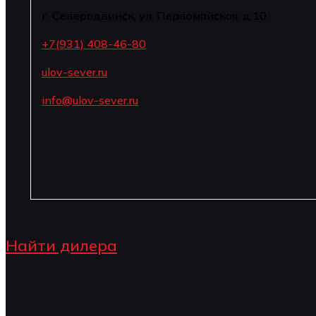
г. Северодвинск, ул. Первомайская, д.10
+7(931) 408-46-80
ulov-sever.ru
info@ulov-sever.ru
Найти дилера