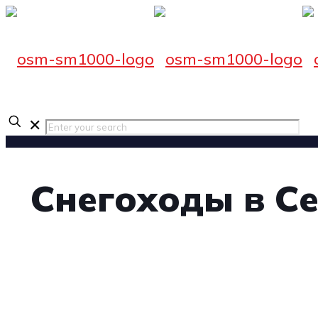
✕
Снегоходы в С