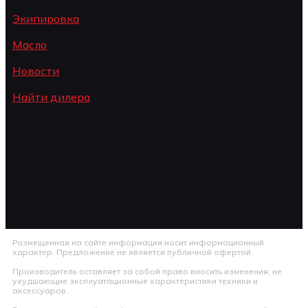
Экипировка
Масло
Новости
Найти дилера
Размещенная на сайте информация носит информационный
характер. Предложение не является публичной офертой.
Производитель оставляет за собой право вносить изменения, не
ухудшающие эксплуатационные характеристики техники и
аксессуаров.