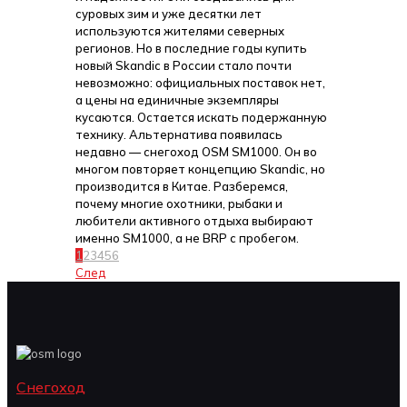
суровых зим и уже десятки лет
используются жителями северных
регионов. Но в последние годы купить
новый Skandic в России стало почти
невозможно: официальных поставок нет,
а цены на единичные экземпляры
кусаются. Остается искать подержанную
технику. Альтернатива появилась
недавно — снегоход OSM SM1000. Он во
многом повторяет концепцию Skandic, но
производится в Китае. Разберемся,
почему многие охотники, рыбаки и
любители активного отдыха выбирают
именно SM1000, а не BRP с пробегом.
1
2
3
4
5
6
След
Снегоход