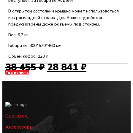
выступает за габариты модели.
В открытом состоянии крышка может использоваться
как раскладной столик. Для Вашего удобства
предусмотрены даже разъемы под стаканы.
Вес: 6,7 кг
Габариты: 800*570*460 мм
Объем кофра: 120 л
Первоначальная
Текущая
38 455
₽
28 841
₽
цена
цена:
Где купить
составляла
28 841 ₽.
38 455 ₽.
Снегоход
Аксессуары